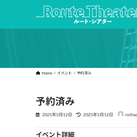
コ
ナ
ン
ビ
テ
ゲ
ン
ー
ツ
シ
へ
ョ
ス
ン
キ
に
ッ
移
プ
動
Home
イベント
予約済み
予約済み
最
2025年5月12日
2025年5月12日
rotha
終
更
新
イベント詳細