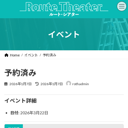
コ
ナ
ン
ビ
テ
ゲ
ン
ー
ツ
シ
へ
ョ
イベント
ス
ン
キ
に
ッ
移
プ
動
Home
イベント
予約済み
予約済み
最
2026年1月7日
2026年1月7日
rothadmin
終
更
新
イベント詳細
日
時
日付:
2026年3月22日
: